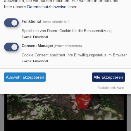
auswählen, die wir nutzen möchten.
Für weitere Informationen
bitte unsere
Datenschutzhinweise
lesen.
Funktional
(immer erforderlich)
Speichern von Daten: Cookie für die Benutzersitzung
Zweck
:
Funktional
Consent Manager
(immer erforderlich)
Cookie Consent speichert Ihre Einwilligungsstatus im Browser
Zweck
:
Funktional
Auswahl akzeptieren
Alle akzeptieren
Realisiert mit Klaro!