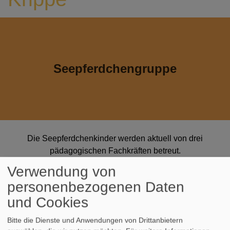
Seepferdchengruppe
Die Seepferdchenkinder werden aktuell von drei
pädagogischen Fachkräften betreut.
Verwendung von
Insgesamt können 12 Kinder im Alter von 1 - 3 Jahren die
personenbezogenen Daten
Gruppe besuchen.
und Cookies
Zum Gruppenteam
Bitte die Dienste und Anwendungen von Drittanbietern