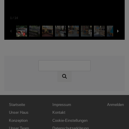
1
/
14
Suche
Hauptnavigation
Fußbereichsmenü
Benutzerme
Startseite
Impressum
Anmelden
Unser Haus
Kontakt
Konzeption
Cookie-Einstellungen
Unser Team
Datenschutzerklärung