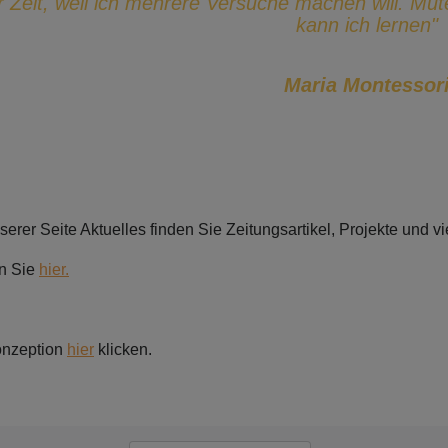
 Zeit, weil ich mehrere Versuche machen will. Mut
kann ich lernen"
Maria Montessor
serer Seite Aktuelles finden Sie Zeitungsartikel, Projekte un
en Sie
hier.
onzeption
hier
klicken.