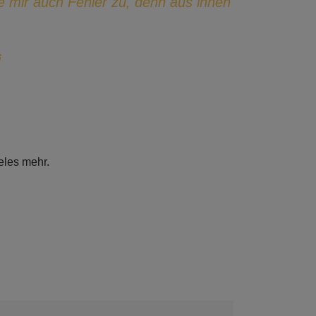
e mir auch Fehler zu, denn aus ihnen
i
d vieles mehr.