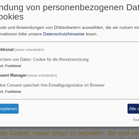
ndung von personenbezogenen Da
ookies
enste und Anwendungen von Drittanbietern auswählen, die wir nutzen 
rmationen bitte unsere
Datenschutzhinweise
lesen.
Wir haben Betreuungsplätze
Sind Sie auf der Suche nach
ktional
(immer erforderlich)
ichern von Daten: Cookie für die Benutzersitzung
Dann melden Sie sich einfach unt
ck
:
Funktional
kita.sonnenschein@
sent Manager
(immer erforderlich)
Wir freuen uns auf Ihre Nac
kie Consent speichert Ihre Einwilligungsstatus im Browser
ck
:
Funktional
eptieren
Alle 
lf mir, es selbst zu tun. Zeige mir, wie es geht. Tu e
Real
alleine tun.
be Geduld, meine Wege zu begreifen. Sie sind vielle